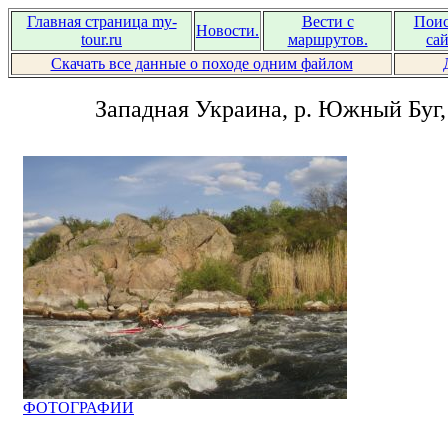
Главная страница my-
Вести с
Поис
Новости.
tour.ru
маршрутов.
сай
Скачать все данные о походе одним файлом
Западная Украина, р. Южный Буг, 
ФОТОГРАФИИ