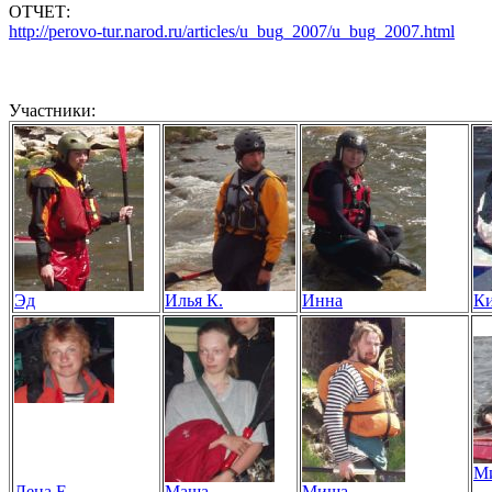
ОТЧЕТ:
http://perovo-tur.narod.ru/articles/u_bug_2007/u_bug_2007.html
Участники:
Эд
Илья К.
Инна
Ки
Ми
Лена Е.
Маша
Миша