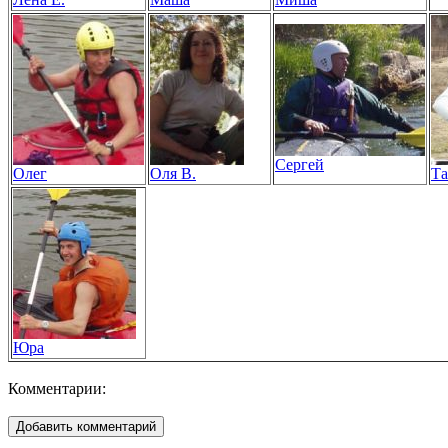
Сергей
Олег
Оля В.
Та
Юра
Комментарии: