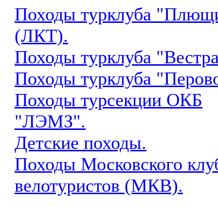
Походы турклуба "Плющ
(ЛКТ).
Походы турклуба "Вестра
Походы турклуба "Перово
Походы турсекции ОКБ
"ЛЭМЗ".
Детские походы.
Походы Московского клу
велотуристов (МКВ).