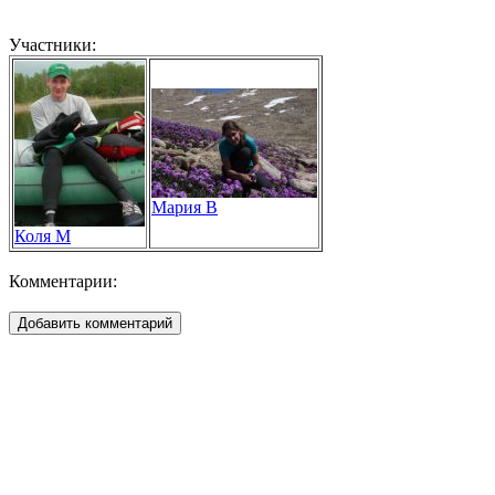
Участники:
Мария В
Коля М
Комментарии: