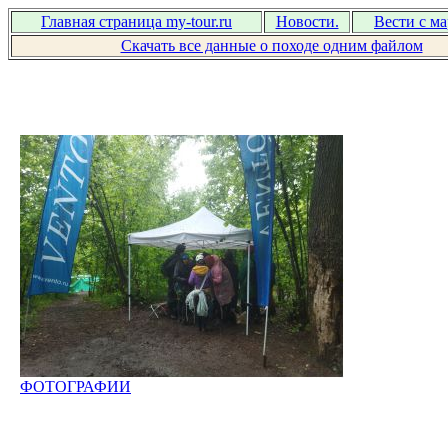
Главная страница my-tour.ru
Новости.
Вести с м
Скачать все данные о походе одним файлом
ФОТОГРАФИИ