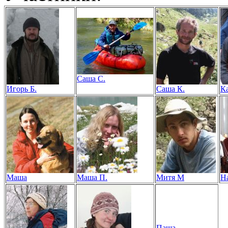
Саша С.
Игорь Б.
Саша К.
К
Маша
Маша П.
Митя М
Н
Паша