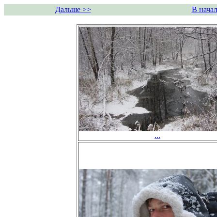
Дальше >>
В начал
...