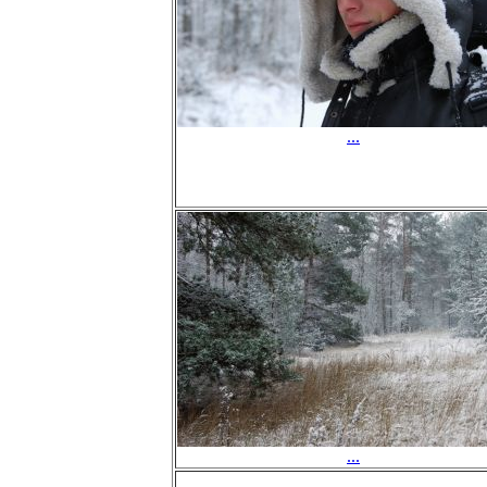
...
...