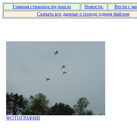
Главная страница my-tour.ru
Новости.
Вести с м
Скачать все данные о походе одним файлом
ФОТОГРАФИИ