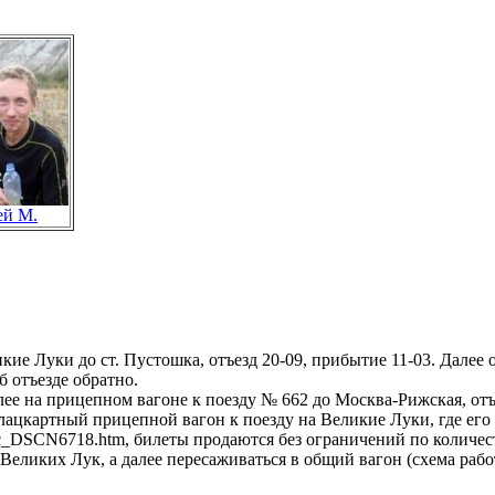
ей М.
ие Луки до ст. Пустошка, отъезд 20-09, прибытие 11-03. Далее 
б отъезде обратно.
далее на прицепном вагоне к поезду № 662 до Москва-Рижская, отъ
лацкартный прицепной вагон к поезду на Великие Луки, где ег
ya/c_DSCN6718.htm, билеты продаются без ограничений по количе
Великих Лук, а далее пересаживаться в общий вагон (схема рабо