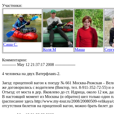
Участники:
Саша С.
Коля М
Маша
Серг
Комментарии:
----------- May 12 21:37:17 2008 ----------------
4 человека на двух Ватерфлаях-2.
Заезд: прицепной вагон к поезду № 661 Москва-Рижская – Велик
же договорились с водителем (Виктор, тел. 8-911-352-72-55) и о
Отъезд: от моста в дер. Яковлево до ст. Идрица, около 12 км, 
В настоящий момент из Москвы (и обратно) шел только один п
(расписание здесь http://www.my-tour.ru/2008/20080509-velika
отсутствия билетов на прицепной вагон, можно брать билет до 