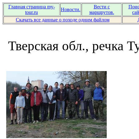
Главная страница my-
Вести с
Поис
Новости.
tour.ru
маршрутов.
сай
Скачать все данные о походе одним файлом
Тверская обл., речка Т