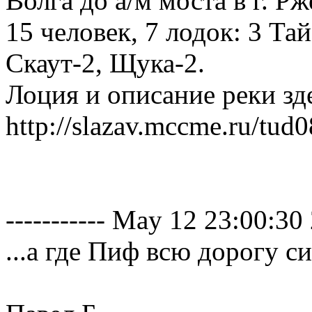
Волга до а/м моста в г. Рж
15 человек, 7 лодок: 3 Та
Скаут-2, Щука-2.
Лоция и описание реки зд
http://slazav.mccme.ru/tud
----------- May 12 23:00:30 2
...а где Пиф всю дорогу си