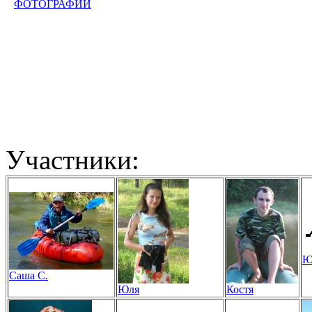
ФОТОГРАФИИ
Участники:
Ю
Саша С.
Юля
Костя