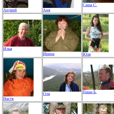
Саша С.
Андрей
Аня
Илья
Ирина
Юля
Паша Б.
Оля
Настя