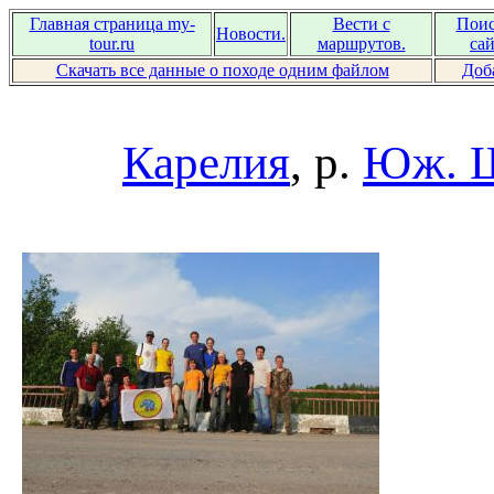
Главная страница my-
Вести с
Поис
Новости.
tour.ru
маршрутов.
сай
Скачать все данные о походе одним файлом
Доб
Карелия
, р.
Юж. 