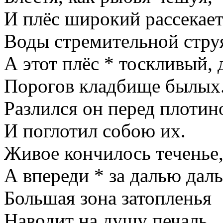
И плёс широкий рассекае
Воды стремительной стру
А этот плёс * тоскливый,
Порогов кладбище былых
Разлился он перед плотин
И поглотил собою их.
Живое кончилось теченье
А впереди * за далью дал
Большая зона затопленья
Наводит на душу печаль.