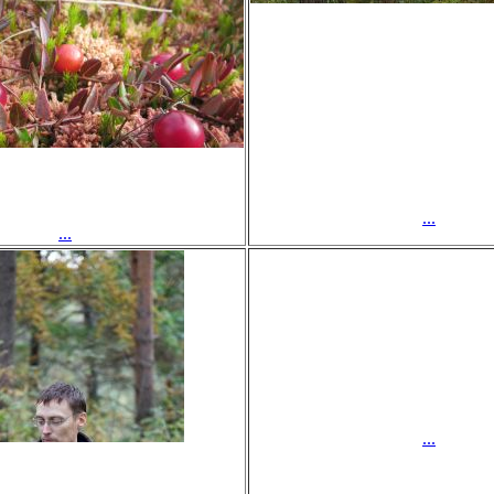
...
...
...