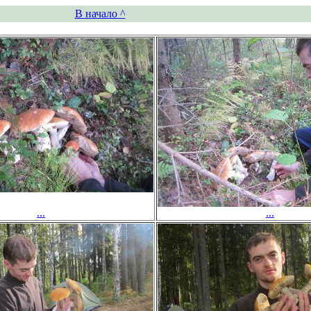
В начало ^
...
...