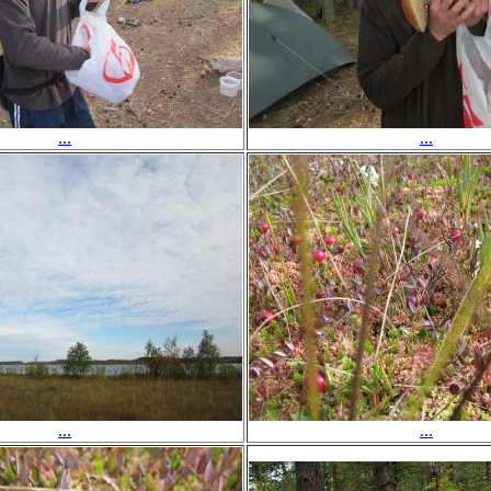
...
...
...
...