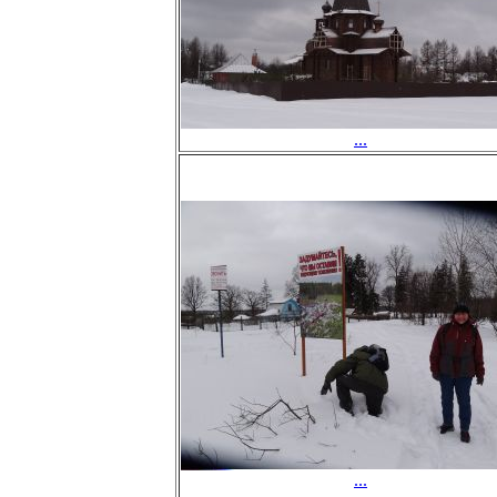
...
...