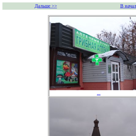
Дальше >>
В начал
...