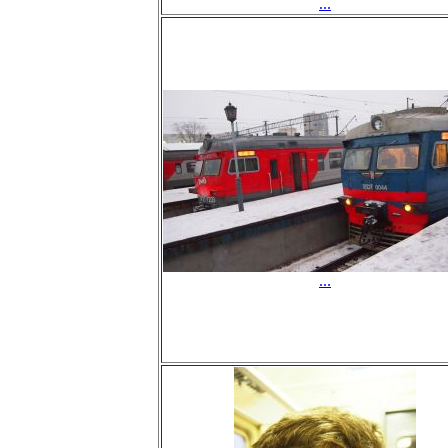
...
...