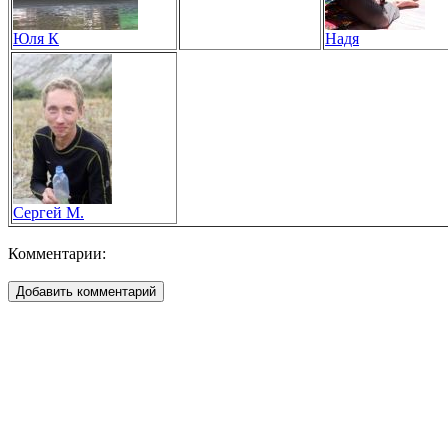
Юля К
Надя
Сергей М.
Комментарии: