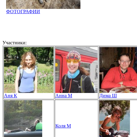
ФОТОГРАФИИ
Участники:
Аня К
Анна М
Дима Ш
Коля М