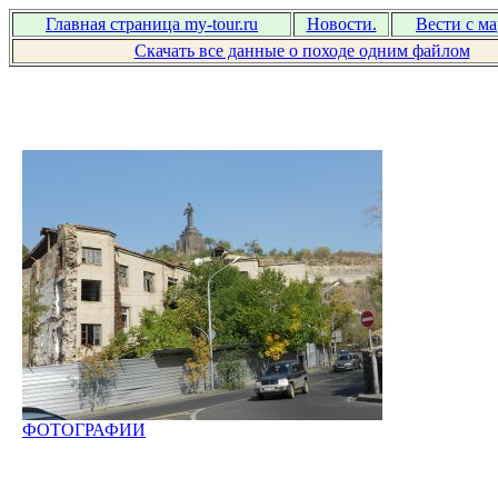
Главная страница my-tour.ru
Новости.
Вести с м
Скачать все данные о походе одним файлом
ФОТОГРАФИИ