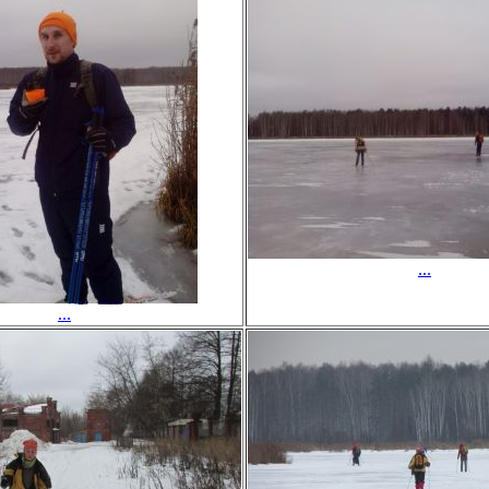
...
...