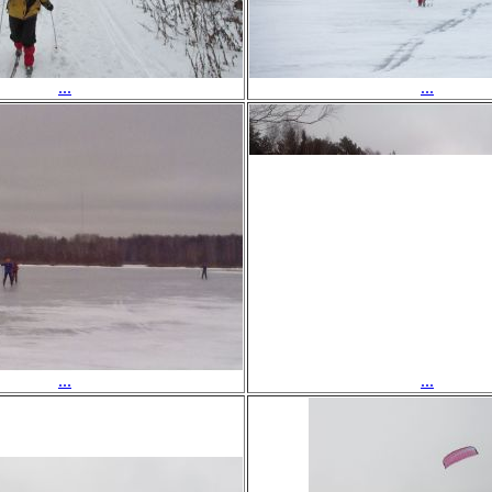
...
...
...
...