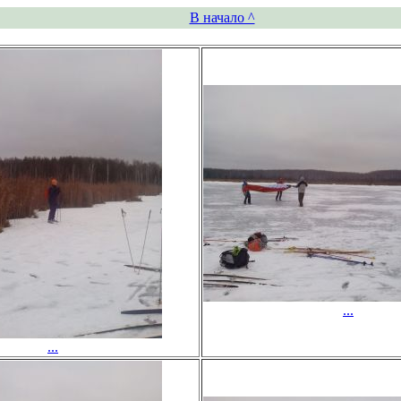
В начало ^
...
...