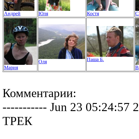
Андрей
Юля
Костя
С
Паша Б.
Оля
Мария
В
Комментарии:
----------- Jun 23 05:24:57 20
ТРЕК