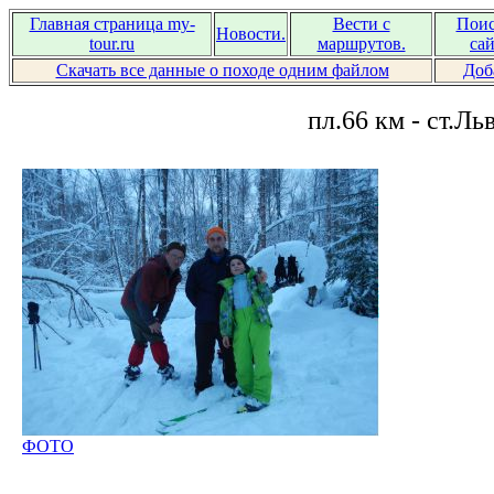
Главная страница my-
Вести с
Поис
Новости.
tour.ru
маршрутов.
сай
Скачать все данные о походе одним файлом
Доб
пл.66 км - ст.Ль
ФОТО