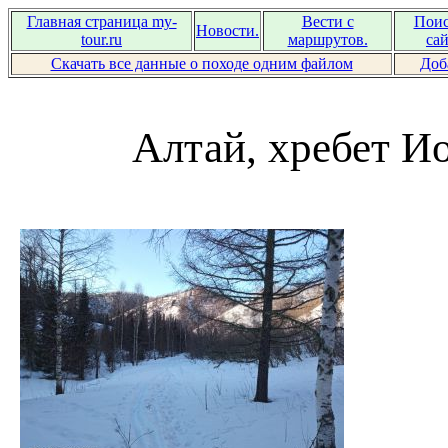
Главная страница my-
Вести с
Поис
Новости.
tour.ru
маршрутов.
сай
Скачать все данные о походе одним файлом
Доб
Алтай, хребет Ио