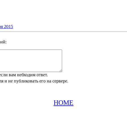
ря 2015
ий:
 если вам небходим ответ.
я и не публиковать его на сервере.
HOME