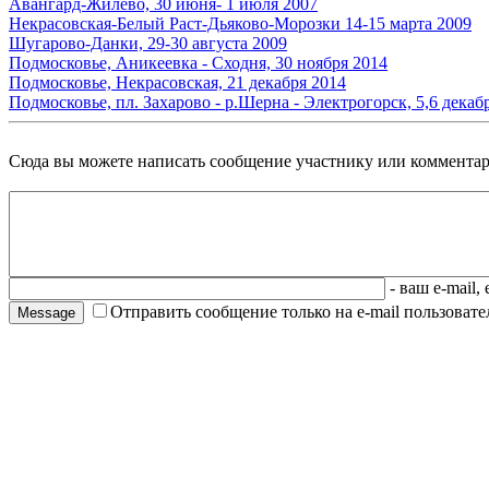
Авангард-Жилево, 30 июня- 1 июля 2007
Некрасовская-Белый Раст-Дьяково-Морозки 14-15 марта 2009
Шугарово-Данки, 29-30 августа 2009
Подмосковье, Аникеевка - Сходня, 30 ноября 2014
Подмосковье, Некрасовская, 21 декабря 2014
Подмосковье, пл. Захарово - р.Шерна - Электрогорск, 5,6 декаб
Сюда вы можете написать сообщение участнику или комментар
- ваш e-mail,
Отправить сообщение только на e-mail пользовател