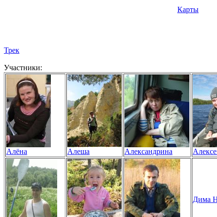
Карты
Трек
Участники:
Алёна
Алеша
Александрина
Алексе
Дима Н