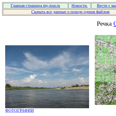
Главная страница my-tour.ru
Новости.
Вести с м
Скачать все данные о походе одним файлом
Речка
ФОТОГРАФИИ