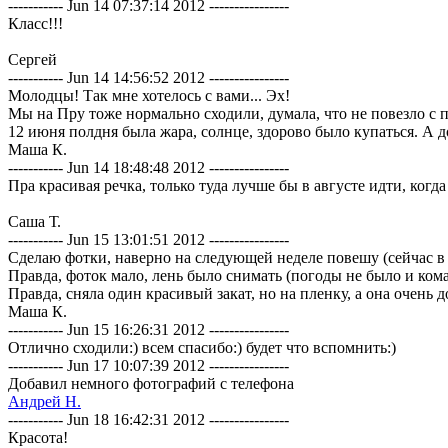
----------- Jun 14 07:37:14 2012 ----------------
Класс!!!
Сергей
----------- Jun 14 14:56:52 2012 ----------------
Молодцы! Так мне хотелось с вами... Эх!
Мы на Пру тоже нормально сходили, думала, что не повезло с по
12 июня полдня была жара, солнце, здорово было купаться. А д
Маша К.
----------- Jun 14 18:48:48 2012 ----------------
Пра красивая речка, только туда лучше бы в августе идти, ког
Саша Т.
----------- Jun 15 13:01:51 2012 ----------------
Сделаю фотки, наверно на следующей неделе повешу (сейчас в 
Правда, фоток мало, лень было снимать (погоды не было и комар
Правда, сняла один красивый закат, но на пленку, а она очень 
Маша К.
----------- Jun 15 16:26:31 2012 ----------------
Отлично сходили:) всем спасибо:) будет что вспомнить:)
----------- Jun 17 10:07:39 2012 ----------------
Добавил немного фотографий с телефона
Андрей Н.
----------- Jun 18 16:42:31 2012 ----------------
Красота!