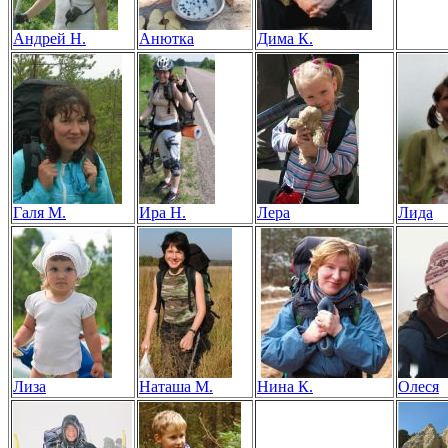
Андрей Н.
Анютка
Дима К.
Галя М.
Ира Н.
Лера
Лида
Лиза
Наташа М.
Нина К.
Олеся