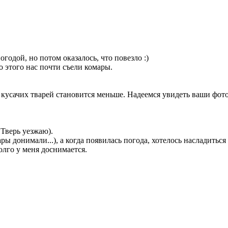
годой, но потом оказалось, что повезло :)
о этого нас почти съели комары.
да кусачих тварей становится меньше. Надеемся увидеть ваши фот
Тверь уезжаю).
ы донимали...), а когда появилась погода, хотелось насладиться
долго у меня доснимается.