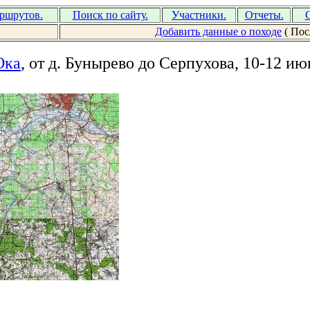
аршрутов.
Поиск по сайту.
Участники.
Отчеты.
С
Добавить данные о походе
( Пос
Ока
, от д. Бунырево до Серпухова, 10-12 ию