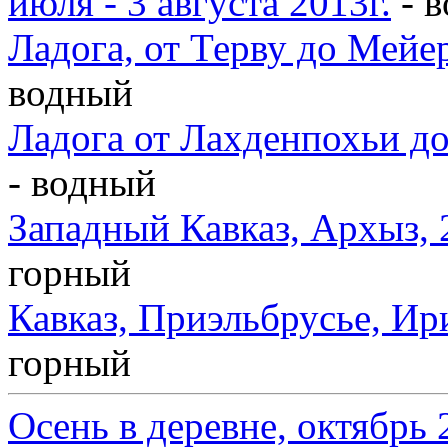
июля - 3 августа 2013г.
- 
Ладога, от Терву до Мейер
водный
Ладога от Лахденпохьи до
- водный
Западный Кавказ, Архыз, 2
горный
Кавказ, Приэльбрусье, Ири
горный
Осень в деревне, октябрь 