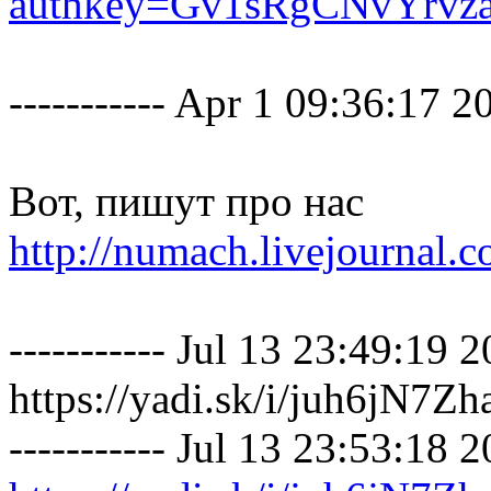
authkey=Gv1sRgCNvYrvz
----------- Apr 1 09:36:17 201
Вот, пишут про нас
http://numach.livejournal.
----------- Jul 13 23:49:19 20
https://yadi.sk/i/juh6jN7Z
----------- Jul 13 23:53:18 20