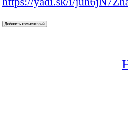
https://yadi.sk/i/juh6jN7Z