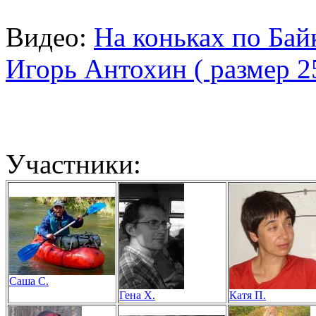
Видео:
На коньках по Байк
Игорь Антохин ( размер 2
Участники:
Саша С.
Гена Х.
Катя П.