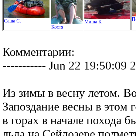
П
Саша С.
Миша Б.
Костя
Комментарии:
----------- Jun 22 19:50:09 20
Из зимы в весну летом. Во
Запоздание весны в этом 
в горах в начале похода б
льда на Сейдозере полмет