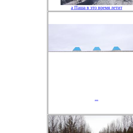
а Паша в это время летит
...