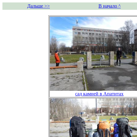
Дальше >>
В начало ^
сад камней в Апатитах