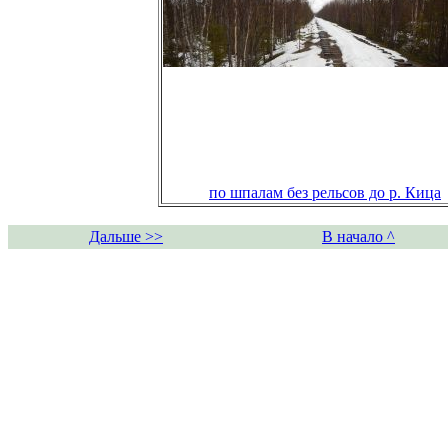
по шпалам без рельсов до р. Кица
Дальше >>
В начало ^